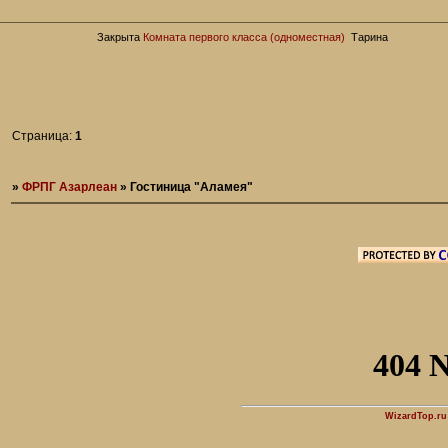
Закрыта
Комната первого класса (одноместная)
Тарина
Страница:
1
»
ФРПГ Азарлеан
»
Гостиница "Аламея"
WizardTop.r