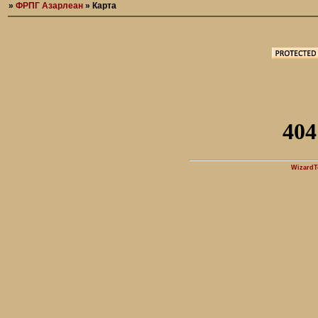
»
ФРПГ Азарлеан
»
Карта
WizardT