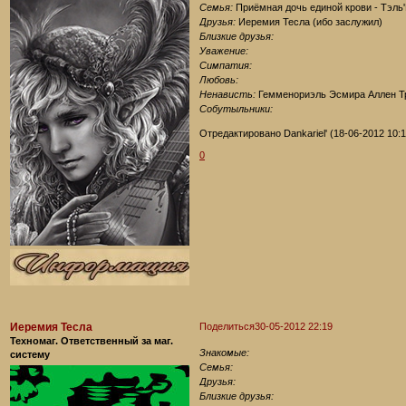
Семья:
Приёмная дочь единой крови - Тэл
Друзья:
Иеремия Тесла (ибо заслужил)
Близкие друзья:
Уважение:
Симпатия:
Любовь:
Ненависть:
Гемменориэль Эсмира Аллен Т
Собутыльники:
Отредактировано Dankariel' (18-06-2012 10:1
0
Иеремия Тесла
Поделиться
30-05-2012 22:19
Техномаг. Ответственный за маг.
Знакомые:
систему
Семья:
Друзья:
Близкие друзья: