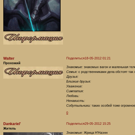
Walter
Поделиться
18-05-2012 01:21
Прохожий
Знакомые:
знакомых вагон и маленькая тел
Семья:
с родственниками дела обстоят так 
Друзья:
Близкие друзья:
Уважение:
Симпатия:
Любовь:
Ненависть:
Собутыльники:
таких особей тоже огромное
0
Dankariel'
Поделиться
29-05-2012 15:25
Житель
Знакомые:
Жрица Н'Наэнн