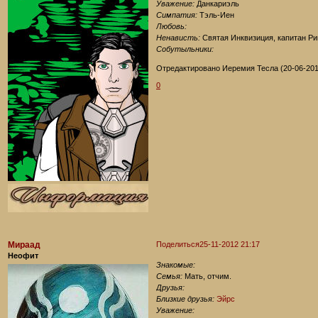
Уважение:
Данкариэль
Симпатия:
Тэль-Иен
Любовь:
Ненависть:
Святая Инквизиция, капитан Р
Собутыльники:
Отредактировано Иеремия Тесла (20-06-201
0
Мираад
Поделиться
25-11-2012 21:17
Неофит
Знакомые:
Семья:
Мать, отчим.
Друзья:
Близкие друзья:
Эйрс
Уважение: