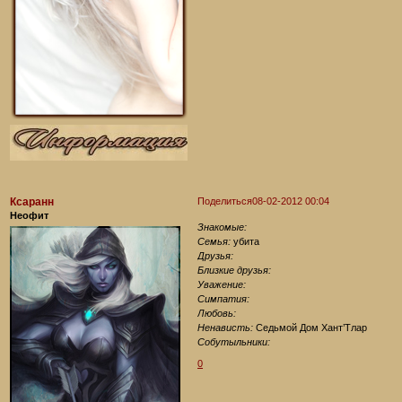
Ксаранн
Поделиться
08-02-2012 00:04
Неофит
Знакомые:
Семья:
убита
Друзья:
Близкие друзья:
Уважение:
Симпатия:
Любовь:
Ненависть:
Седьмой Дом Хант’Тлар
Собутыльники:
0