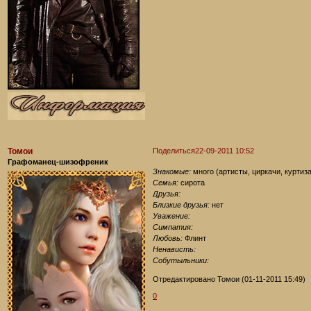
Томои
Поделиться
22-09-2011 10:52
Графоманец-шизофреник
Знакомые:
много (артисты, циркачи, куртиз
Семья:
сирота
Друзья:
Близкие друзья:
нет
Уважение:
Симпатия:
Любовь:
Флинт
Ненависть:
Собутыльники:
Отредактировано Томои (01-11-2011 15:49)
0