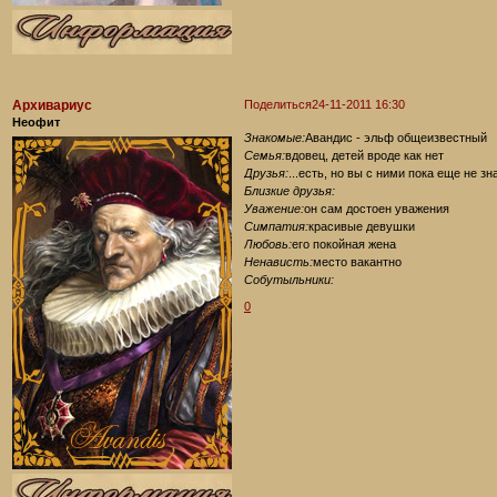
Архивариус
Поделиться
24-11-2011 16:30
Неофит
Знакомые:
Авандис - эльф общеизвестный
Семья:
вдовец, детей вроде как нет
Друзья:
...есть, но вы с ними пока еще не з
Близкие друзья:
Уважение:
он сам достоен уважения
Симпатия:
красивые девушки
Любовь:
его покойная жена
Ненависть:
место вакантно
Собутыльники:
0