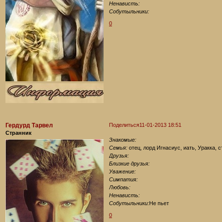
Ненависть:
Собутыльники:
0
Гердурд Тарвел
Поделиться
11-01-2013 18:51
Странник
Знакомые:
Семья:
отец, лорд Игнасиус, иать, Уракка, 
Друзья:
Близкие друзья:
Уважение:
Симпатия:
Любовь:
Ненависть:
Собутыльники:
Не пьет
0