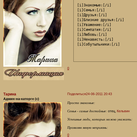
[i]Знакомые:[/i]

[i]Семья:[/i]

[i]Друзья:[/i]

[i]Близкие друзья:[/i]

[i]Уважение:[/i]

[i]Симпатия:[/i]

[i]Любовь:[/i]

[i]Ненависть:[/i]

[i]Собутыльники:[/i]
0
Тарина
Поделиться
24-06-2011 20:43
Админ-на-каторге (с)
Просто знакомые:
Семья - самые достойные:
отец,
Кельвин
Успешные люди, которых можно уважать:
Проявляю явную неприязнь:
0