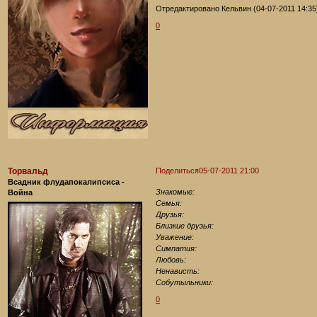
Отредактировано Кельвин (04-07-2011 14:35
0
Торвальд
Поделиться
05-07-2011 21:00
Всадник флудапокалипсиса -
Знакомые:
Война
Семья:
Друзья:
Близкие друзья:
Уважение:
Симпатия:
Любовь:
Ненависть:
Собутыльники:
0