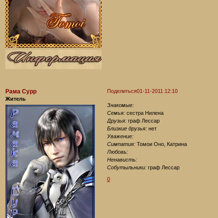
Рама Сурр
Поделиться
01-11-2011 12:10
Житель
Знакомые:
Семья:
сестра Нилена
Друзья:
граф Лессар
Близкие друзья:
нет
Уважение:
Симпатия:
Томои Оно, Катрина
Любовь:
Ненависть:
Собутыльники:
граф Лессар
0