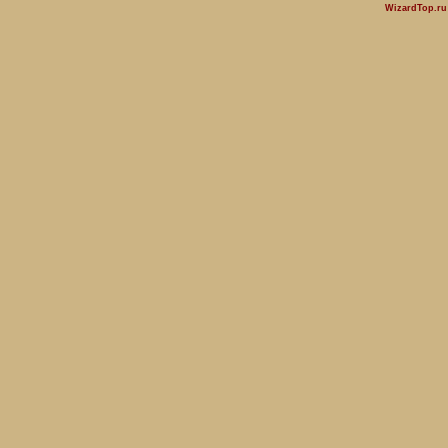
WizardTop.r