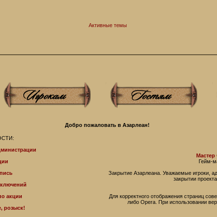
Активные темы
Добро пожаловать в Азарлеан!
СТИ:
дминистрации
Мастер
ции
Гейм-м
пись
Закрытие Азарлеана. Уважаемые игроки, 
закрытии проекта
иключений
по акции
Для корректного отображения страниц совет
либо Operа. При использовании ве
, розыск!