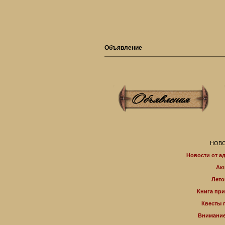
Объявление
НОВО
Новости от а
Ак
Лето
Книга пр
Квесты 
Внимание