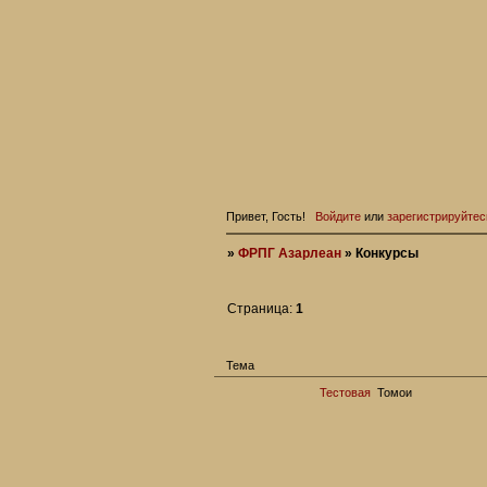
Привет, Гость!
Войдите
или
зарегистрируйтес
»
ФРПГ Азарлеан
»
Конкурсы
Страница:
1
Тема
Тестовая
Томои