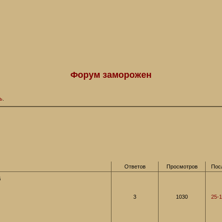
Форум заморожен
ь
.
Ответов
Просмотров
Пос
б
3
1030
25-1