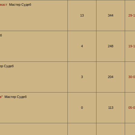
нкаст
Мастер Судеб
13
344
29-1
б
4
248
19-1
ер Судеб
3
204
30-0
в"
Мастер Судеб
0
113
05-0