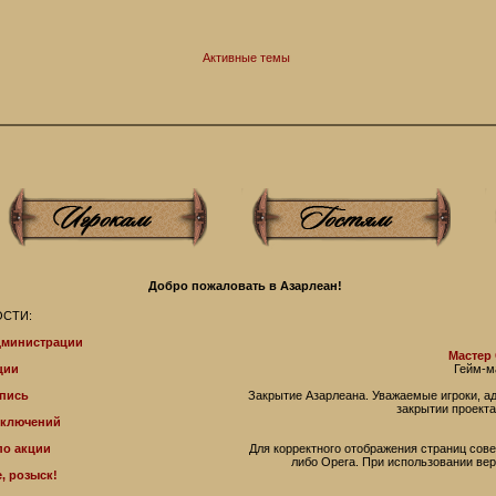
Активные темы
Добро пожаловать в Азарлеан!
СТИ:
дминистрации
Мастер
ции
Гейм-м
пись
Закрытие Азарлеана. Уважаемые игроки, 
закрытии проекта
иключений
по акции
Для корректного отображения страниц совет
либо Operа. При использовании ве
, розыск!