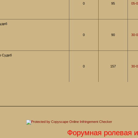
0
95
05-0
удеб
0
90
30-0
р Судеб
0
157
30-0
Форумная ролевая игра