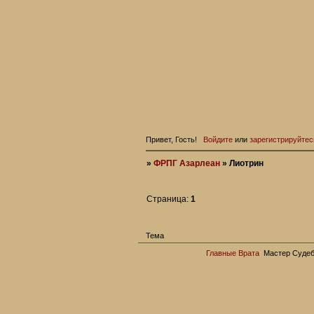
Привет, Гость!
Войдите
или
зарегистрируйтес
»
ФРПГ Азарлеан
»
Лиотрин
Страница:
1
Тема
Главные Врата
Мастер Суде