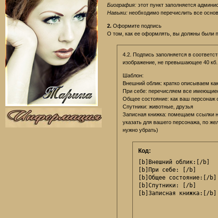
Биография:
этот пункт заполняется админи
Навыки:
необходимо перечислить все основ
2.
Оформите подпись
О том, как ее оформлять, вы должны были 
4.2. Подпись заполняется в соответс
изображение, не превышающее 40 кб
Шаблон:
Внешний облик: кратко описываем как
При себе: перечисляем все имеющие
Общее состояние: как ваш персонаж 
Спутники: животные, друзья
Записная книжка: помещаем ссылки 
указать для вашего персонажа, по жел
нужно убрать)
Код:
[b]Внешний облик:[/b]

[b]При себе: [/b]

[b]Общее состояние:[/b] 
[b]Спутники: [/b]

[b]Записная книжка:[/b]