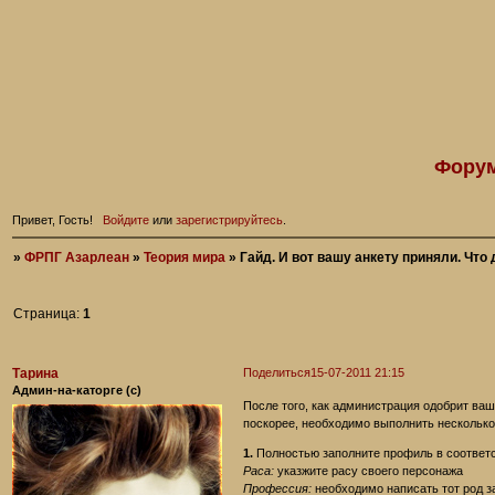
Форум
Привет, Гость!
Войдите
или
зарегистрируйтесь
.
»
ФРПГ Азарлеан
»
Теория мира
»
Гайд. И вот вашу анкету приняли. Что
Страница:
1
Тарина
Поделиться
15-07-2011 21:15
Админ-на-каторге (с)
После того, как администрация одобрит вашу
поскорее, необходимо выполнить несколько
1.
Полностью заполните профиль в соответст
Раса:
указжите расу своего персонажа
Профессия:
необходимо написать тот род з