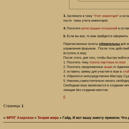
3.
Загляните в тему
"Учет инвентаря"
и оста
посте темы учета инвентаря)
4.
Посетите
регистрацию отношений
и остав
5.
Если вы маг, то вам прийдется оформить 
Перечисленные пункты
обязательны
для и
управления форумом. После этих действий 
вступить в игру.
После этого, для того, чтобы быстро войти 
1. Посетить тему
поиска партнера по игре
2. Посетить предложенные
акции
от Админи
3. оставить заявку для участия в игре в
это
4. Обратится непосредственно Мастеру Суд
5. Наконец самостоятельно начать свободну
Свободная игра заключается в создании ли
локации без создании квестов.
0
Страница:
1
»
ФРПГ Азарлеан
»
Теория мира
»
Гайд. И вот вашу анкету приняли. Что