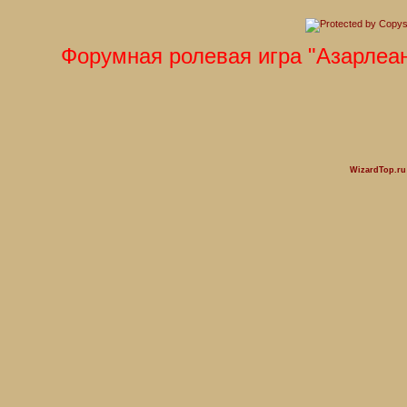
Форумная ролевая игра "Азарлеан"п
WizardTop.r