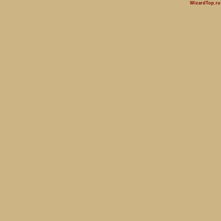
WizardTop.r