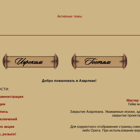
Активные темы
Добро пожаловать в Азарлеан!
СТИ:
дминистрации
Мастер
ции
Гейм-м
пись
Закрытие Азарлеана. Уважаемые игроки, 
закрытии проекта
иключений
по акции
Для корректного отображения страниц совет
либо Operа. При использовании ве
, розыск!