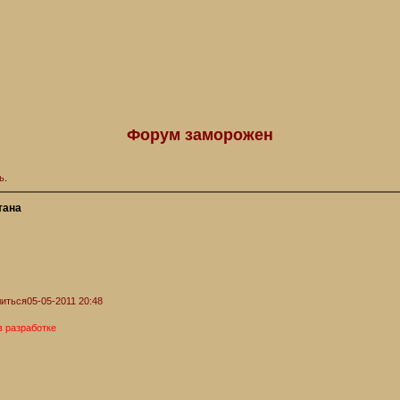
Форум заморожен
ь
.
тана
иться
05-05-2011 20:48
в разработке