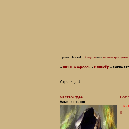
Привет, Гость!
Войдите
или
зарегистрируйтес
»
ФРПГ Азарлеан
»
Илинойр
»
Лавка Ли
Страница:
1
Мастер Судеб
Подел
Администратор
тема 
0