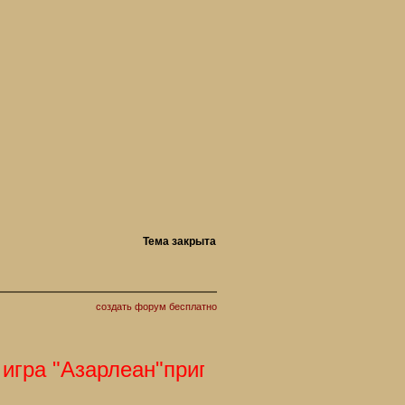
Тема закрыта
создать форум бесплатно
ра "Азарлеан"приглашает Вас. С наступ