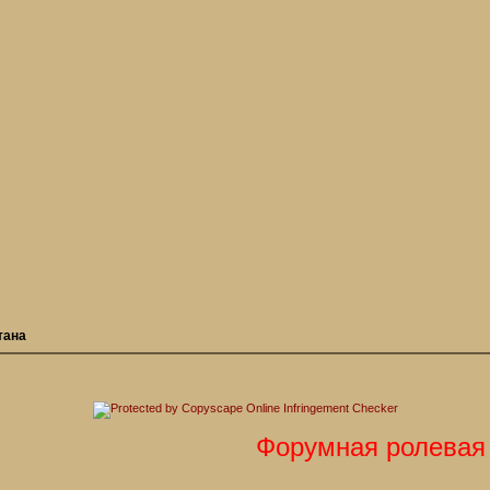
тана
Форумная ролевая иг