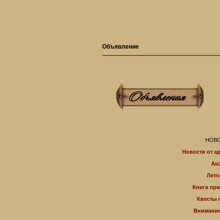
Объявление
НОВО
Новости от а
Ак
Лето
Книга пр
Квесты 
Внимание