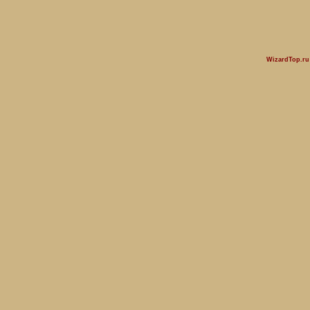
WizardTop.r