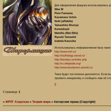
Для оформления форума использовались ра
Wen M
Pixiv Fantasia
Kazamasu Uchio
Noki (affabile)
Yamashita Shunya
Kerembeyit
Matellis (Mat Ellis)
Ryouki Tamashii
Izabela Kaszuba
Использовалась информативная база таких
http://www.mirf.ru/
http://myfhology.narod.ru/
http://bestiary.us/index.php
http://ru.wikipedia.org/
http://www.bestiarium.aworld.ru/
Тема будет постепенно дополнятся. Если вы 
проявить инициативу и сообщить нам об эт
0
Страница:
1
»
ФРПГ Азарлеан
»
Теория мира
»
Авторские права (Copyright)