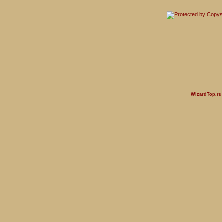
WizardTop.r