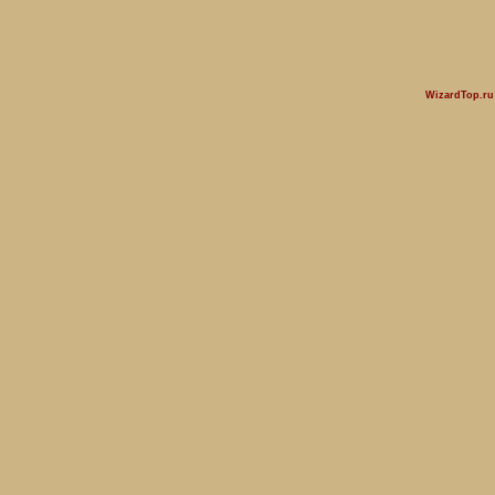
WizardTop.r