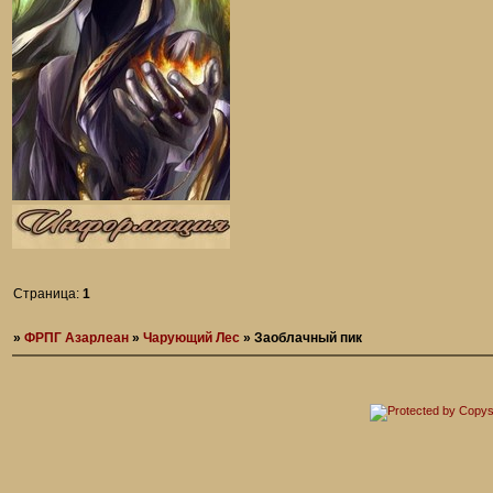
Страница:
1
»
ФРПГ Азарлеан
»
Чарующий Лес
»
Заоблачный пик
Ф