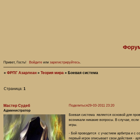
Форум
Привет, Гость!
Войдите
или
зарегистрируйтесь
.
»
ФРПГ Азарлеан
»
Теория мира
»
Боевая система
Страница:
1
Мастер Судеб
Поделиться
29-03-2011 23:20
Администратор
Боевая система является основой для прове
возникали никакие вопросы. В случае, если
игры.
- Бой проводится с участием арбитра и с с
первый игрок описывает свои действия - ар