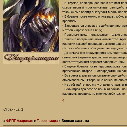
- В случае, если процесс боя и его итог по
схеме: первый игрок описывает свои действ
такой схеме арбитр выступает в роли наблюд
- В боевом посте можно описывать любую 
правилам.
- Запрещается описывать действия противни
метров и врезался в стену)
- Персонаж может пользоваться только спо
Причем в неограниченном количестве. Арте
или если таковой прописан в анкете вашего
- Игроки обязаны соблюдать очередь дейст
- До начала боя предупредите администраци
ситуациях (администрацию или модераторов
соответствующим образом завершить бой.
- В одном боевом посте персонаж может опи
противников, второе – непосредственно ваш
- Во время атаки вы описываете свои действ
описываете вы. Разрешено описание своих 
- Не забывайте, про силу отдачи, откаты и т
- Если игрок два раза за бой был пойман на
нарушены правила, по мнению арбитра, то 
0
Страница:
1
»
ФРПГ Азарлеан
»
Теория мира
»
Боевая система