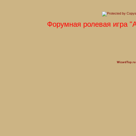
Форумная ролевая игра "Аз
WizardTop.r