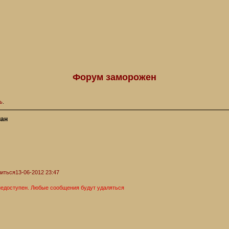
Форум заморожен
ь
.
иан
иться
13-06-2012 23:47
недоступен. Любые сообщения будут удаляться