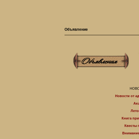
Объявление
НОВО
Новости от а
Ак
Лето
Книга пр
Квесты 
Внимание