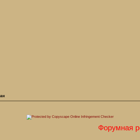
иан
Форумная роле