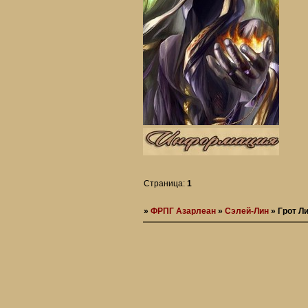
Страница:
1
»
ФРПГ Азарлеан
»
Сэлей-Лин
»
Грот Л