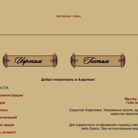
Активные темы
Добро пожаловать в Азарлеан!
СТИ:
дминистрации
Мастер
ции
Гейм-м
пись
Закрытие Азарлеана. Уважаемые игроки, 
закрытии проекта
иключений
по акции
Для корректного отображения страниц совет
либо Operа. При использовании ве
, розыск!