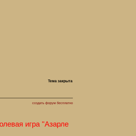
Тема закрыта
создать форум бесплатно
вая игра "Азарлеан"приглашает Вас. С