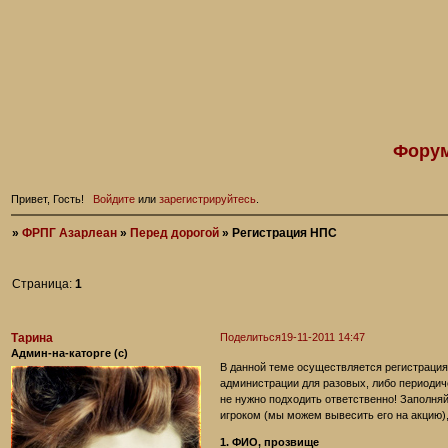
Форум
Привет, Гость!
Войдите
или
зарегистрируйтесь
.
»
ФРПГ Азарлеан
»
Перед дорогой
»
Регистрация НПС
Страница:
1
Тарина
Поделиться
19-11-2011 14:47
Админ-на-каторге (с)
В данной теме осуществляется регистрация
администрации для разовых, либо периодиче
не нужно подходить ответственно! Заполня
игроком (мы можем вывесить его на акцию),
1. ФИО, прозвище