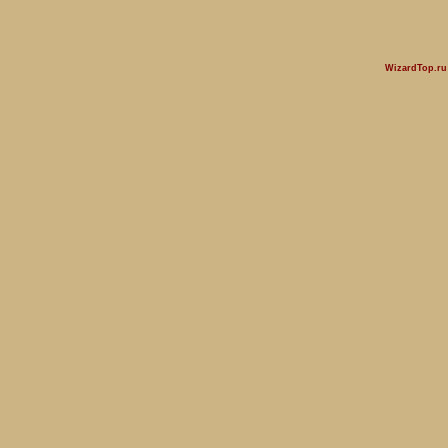
WizardTop.r