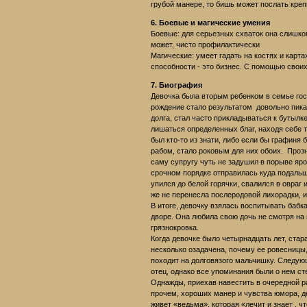
грубой манере, то бишь может послать креп
6. Боевые и магические умения
Боевые: для серьезных схваток она слишком
может, чисто профилактически
Магические: умеет гадать на костях и карта
способности - это бизнес. С помощью своих
7. Биография
Девочка была вторым ребенком в семье госп
рождение стало результатом довольно пика
долга, стал часто прикладываться к бутылк
лишаться определенных благ, находя себе 
был кто-то из знати, либо если бы графиня
рабом, стало роковым для них обоих. Прозн
саму супругу чуть не задушил в порыве яро
срочном порядке отправилась куда подальше.
упился до белой горячки, свалился в овраг 
же не перенесла послеродовой лихорадки, и
В итоге, девочку взялась воспитывать бабк
дворе. Она любила свою дочь не смотря на 
грязнокровка.
Когда девочке было четырнадцать лет, стар
несколько озадачена, почему ее ровесницы
походит на долговязого мальчишку. Следующ
отец, однако все упоминания были о нем ст
Однажды, приехав навестить в очередной ра
прочем, хороших манер и чувства юмора, де
живет «ведьма», которая «лечит и знает , ч