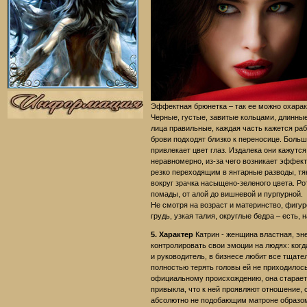
Эффектная брюнетка – так ее можно охарак
Черные, густые, завитые кольцами, длинны
лица правильные, каждая часть кажется ра
брови подходят близко к переносице. Боль
привлекает цвет глаз. Издалека они кажутс
неравномерно, из-за чего возникает эффект
резко переходящим в янтарные разводы, тя
вокруг зрачка насыщено-зеленого цвета. Р
помады, от алой до вишневой и пурпурной.
Не смотря на возраст и материнство, фиг
грудь, узкая талия, округлые бедра – есть, 
5. Характер
Катрин - женщина властная, эне
контролировать свои эмоции на людях: когд
и руководитель, в бизнесе любит все тщате
полностью терять головы ей не приходилось
официальному происхождению, она стараетс
привыкла, что к ней проявляют отношение,
абсолютно не подобающим матроне образом,