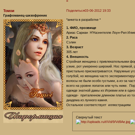
Томои
Поделиться
03-06-2012 19:33
Графоманец-шизофреник
*анкета в разработке *
1. ФИО, прозвище
Ариас Сариан Н'Наэннтелле Лоун-Рил Илие
2. Раса
Сэлин
3. Возраст
305 лет
4. Внешность
Стройная женщина с привлекательными форм
узкие, рот умеренно широкий. Нос прямой, 
пристально присматривается. Наружные угол
голубой, но женщина часто экспериментируе
волосы не были особо густыми, а из-за час
всего на уровне лопаток или чуть ниже. По
одежде знатной дамы из Игревии или в одно
одежде- приталенном длинном платье из тон
диадема из лунного камня.
Остальное соответствует иллюстрациям
Свернутый текст