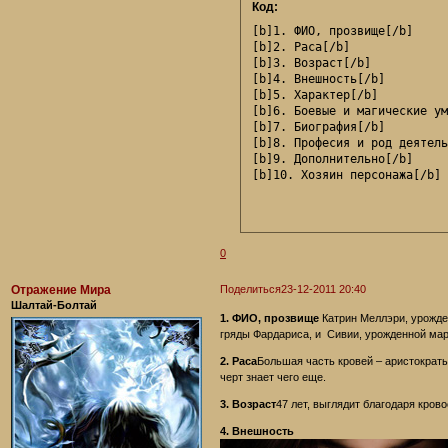
Код:
[b]1. ФИО, прозвище[/b]

[b]2. Раса[/b]

[b]3. Возраст[/b]

[b]4. Внешность[/b]

[b]5. Характер[/b]

[b]6. Боевые и магические ум
[b]7. Биография[/b]

[b]8. Професия и род деятель
[b]9. Дополнительно[/b]

[b]10. Хозяин персонажа[/b]
0
Отражение Мира
Поделиться
23-12-2011 20:40
Шалтай-Болтай
1. ФИО, прозвище
Катрин Меллэри, урожден
гряды Фардариса, и Сивии, урожденной ма
2. Раса
Большая часть кровей – аристократ
черт знает чего еще.
3. Возраст
47 лет, выглядит благодаря кро
4. Внешность