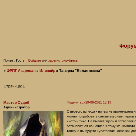
Форум
Привет, Гость!
Войдите
или
зарегистрируйтесь
.
»
ФРПГ Азарлеан
»
Илинойр
»
Таверна "Белая кошка"
Страница:
1
Мастер Судеб
Поделиться
29-09-2011 12:13
Администратор
С первого взгляда - ничем не примечательн
можно попробовать самые вкусные пироги во 
чисто и тихо. Не бывает здесь и потасовок 
остановиться на ночлег. К тому же, комната
таверне вы будете чувствовать себя как до