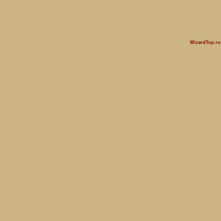
WizardTop.r