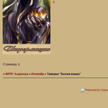
0
Страница:
1
»
ФРПГ Азарлеан
»
Илинойр
»
Таверна "Белая кошка"