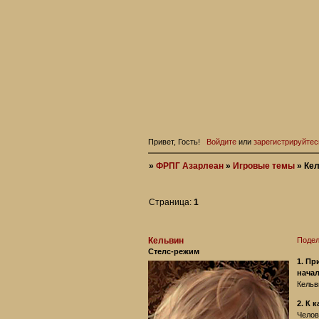
Привет, Гость!
Войдите
или
зарегистрируйтес
»
ФРПГ Азарлеан
»
Игровые темы
»
Кел
Страница:
1
Кельвин
Подел
Стелс-режим
1. Пр
начал
Кельв
2. К 
Челов