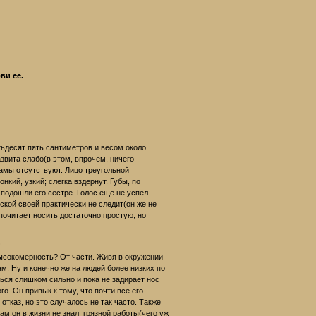
ви ее.
ьдесят пять сантиметров и весом около
звита слабо(в этом, впрочем, ничего
рамы отсутствуют. Лицо треугольной
кий, узкий; слегка вздернут. Губы, по
подошли его сестре. Голос еще не успел
ской своей практически не следит(он же не
очитает носить достаточно простую, но
?
ысокомерность? От части. Живя в окружении
ям. Ну и конечно же на людей более низких по
ься слишком сильно и пока не задирает нос
о. Он привык к тому, что почти все его
отказ, но это случалось не так часто. Также
ам он в жизни не знал грязной работы(чего уж