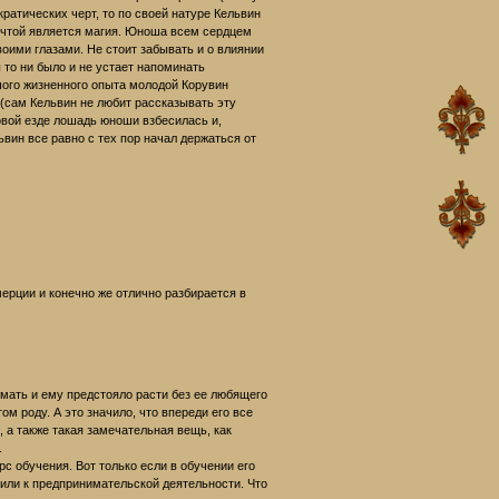
кратических черт, то по своей натуре Кельвин
мечтой является магия. Юноша всем сердцем
воими глазами. Не стоит забывать и о влиянии
 то ни было и не устает напоминать
ьшого жизненного опыта молодой Корувин
й(сам Кельвин не любит рассказывать эту
ховой езде лошадь юноши взбесилась и,
ьвин все равно с тех пор начал держаться от
ерции и конечно же отлично разбирается в
 мать и ему предстояло расти без ее любящего
м роду. А это значило, что впереди его все
 а также такая замечательная вещь, как
.
рс обучения. Вот только если в обучении его
вили к предпринимательской деятельности. Что