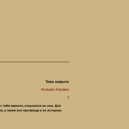
Тема закрыта
Кельвин Корувин
1
т тебя зависит, откроются ли они. Для
я, а также все прозвища и их историю.