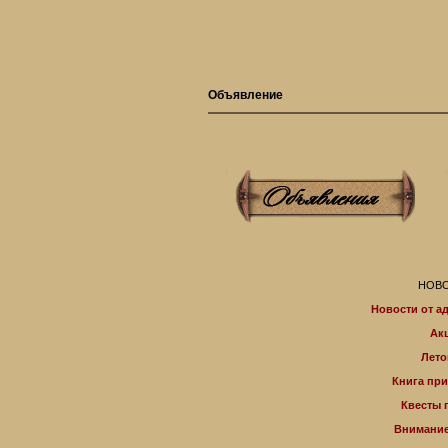
Объявление
НОВО
Новости от а
Ак
Лето
Книга пр
Квесты 
Внимание