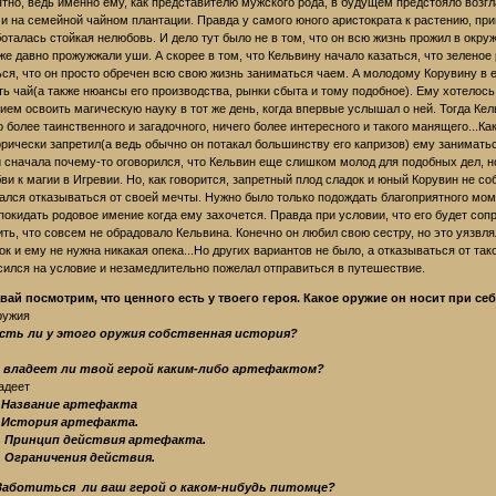
ятно, ведь именно ему, как представителю мужского рода, в будущем предстояло возг
и на семейной чайном плантации. Правда у самого юного аристократа к растению, пр
оталась стойкая нелюбовь. И дело тут было не в том, что он всю жизнь прожил в окру
же давно прожужжали уши. А скорее в том, что Кельвину начало казаться, что зеленое
ься, что он просто обречен всю свою жизнь заниматься чаем. А молодому Корувину в 
ть чай(а также нюансы его производства, рынки сбыта и тому подобное). Ему хотелось
ием освоить магическую науку в тот же день, когда впервые услышал о ней. Тогда Кел
о более таинственного и загадочного, ничего более интересного и такого манящего...Ка
орически запретил(а ведь обычно он потакал большинству его капризов) ему занимать
 сначала почему-то оговорился, что Кельвин еще слишком молод для подобных дел, н
ви к магии в Игревии. Но, как говорится, запретный плод сладок и юный Корувин не со
ался отказываться от своей мечты. Нужно было только подождать благоприятного моме
покидать родовое имение когда ему захочется. Правда при условии, что его будет соп
ить, что совсем не обрадовало Кельвина. Конечно он любил свою сестру, но это уязвл
ок и ему не нужна никакая опека...Но других вариантов не было, а отказываться от та
сился на условие и незамедлительно пожелал отправиться в путешествие.
авай посмотрим, что ценного есть у твоего героя. Какое оружие он носит при себ
ружия
.Есть ли у этого оружия собственная история?
.А владеет ли твой герой каким-либо артефактом?
адеет
.1 Название артефакта
.2 История артефакта.
.3. Принцип действия артефакта.
4. Ограничения действия.
. Заботиться ли ваш герой о каком-нибудь питомце?