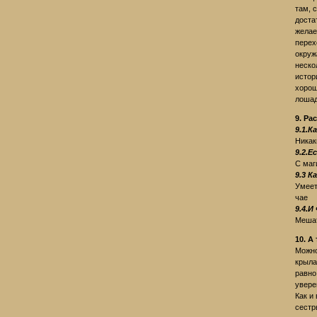
там, 
доста
желае
перех
окруж
неско
истор
хорош
лошад
9. Ра
9.1.
Ника
9.2.Е
С маг
9.3 К
Умеет
чае
9.4.
Мешат
10. А
Можно
крыла
равно
увере
Как и
сестр