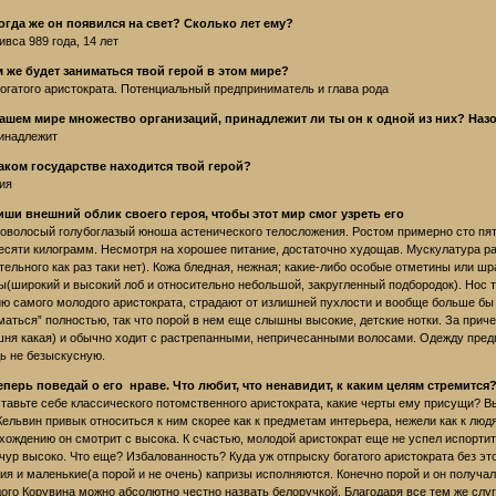
когда же он появился на свет? Сколько лет ему?
ивса 989 года, 14 лет
м же будет заниматься твой герой в этом мире?
огатого аристократа. Потенциальный предприниматель и глава рода
нашем мире множество организаций, принадлежит ли ты он к одной из них? Назо
инадлежит
каком государстве находится твой герой?
ия
иши внешний облик своего героя, чтобы этот мир смог узреть его
оволосый голубоглазый юноша астенического телосложения. Ростом примерно сто пят
есяти килограмм. Несмотря на хорошее питание, достаточно худощав. Мускулатура ра
тельного как раз таки нет). Кожа бледная, нежная; какие-либо особые отметины или ш
(широкий и высокий лоб и относительно небольшой, закругленный подбородок). Нос тон
ю самого молодого аристократа, страдают от излишней пухлости и вообще больше бы 
маться” полностью, так что порой в нем еще слышны высокие, детские нотки. За приче
ня какая) и обычно ходит с растрепанными, непричесанными волосами. Одежду предп
ь не безыскусную.
теперь поведай о его нраве. Что любит, что ненавидит, к каким целям стремится
тавьте себе классического потомственного аристократа, какие черты ему присущи? В
 Кельвин привык относиться к ним скорее как к предметам интерьера, нежели как к люд
хождению он смотрит с высока. К счастью, молодой аристократ еще не успел испортит
чур высоко. Что еще? Избалованность? Куда уж отпрыску богатого аристократа без этог
ия и маленькие(а порой и не очень) капризы исполняются. Конечно порой и он получал 
ого Корувина можно абсолютно честно назвать белоручкой. Благодаря все тем же слуг