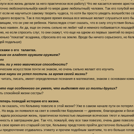
слуги всю жизнь делали за него практически всю работу) Что же касается менее аристо
точно любознательный(в какой-то мере даже любопытный) человек. Так его голубой 
т если не научиться самому творить чудеса, то хотя бы просто увидеть волшебство с
одного возраста. Так в последнее время юноша все меньше желает слушаться кого бы
ающим, что он уже не ребенок. Напоследок стоит сказать, что в силу отсутствия бол
лько наивен. Ах да, еще он очень сильно не любит чай и немного побаивается лошаде
ию, но если спросить слуг, то они скажут, что еще на одном из первых занятий по вер
енько ”покатав” всадника, сбросила его на землю. Вроде бы ничего серьезного, но Кел
ей подальше)
сскажи о его талантах.
Каким он владеет оружием оружием?
ким
сть ли у него магические способности?
ическим искусством почти не знаком, но очень сильно желает его изучить
акие науки он успел постичь за время своей жизни?
 читать, писать, имеет определенные познания в математике, знаком с основами комм
И что еще особенного он умеет, что выделяет его из толпы других?
ь спокойной жизни сестры?
 теперь поведай историю его жизни.
 ли сказать, что Кельвину повезло в этой жизни? Уже в самом начале пути он потерял
. Но ведь он появился на свет в семействе Корувинов — древнем, благородном и богато
 ждала роскошная жизнь, практически полностью лишенная всяческих тягот и лишений,
нность в завтрашнем дне. Так что, пожалуй, ему все таки повезло, очень даже повезло
 в свое время его старшей сестре, Кельвину предстояло пройти достаточно большой ку
ы предпочтение отдавалось этикету и прочем подобным занятиям, то его больше гото