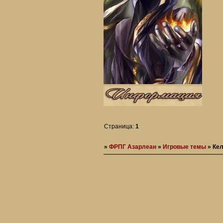
Страница:
1
»
ФРПГ Азарлеан
»
Игровые темы
»
Кел