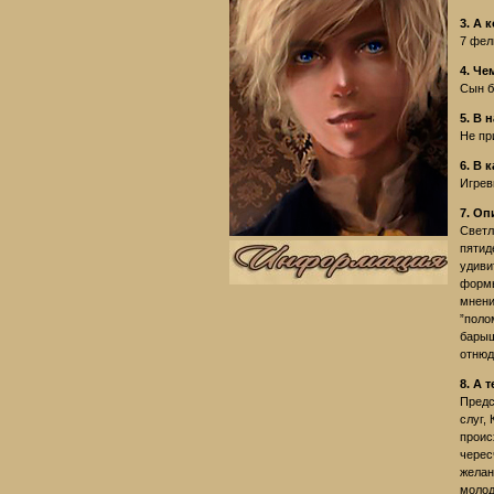
3. А 
7 фел
4. Че
Сын б
5. В 
Не пр
6. В 
Игрев
7. Оп
Светл
пятид
удиви
формы
мнени
”поло
барыш
отнюд
8. А 
Предс
слуг,
проис
черес
желан
молод