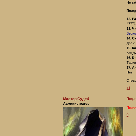
Не за
Поздр
12. Р
47771
13. Ч
Верн
14. С
Два с
15. К
Кажды
16. К
Тарин
17. А
Нет
Отред
+1
Мастер Судеб
Подел
Администратор
Приня
0