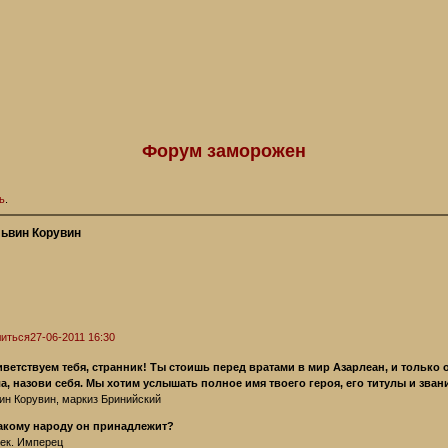
Форум заморожен
ь
.
ьвин Корувин
иться
27-06-2011 16:30
иветствуем тебя, странник! Ты стоишь перед вратами в мир Азарлеан, и только о
а, назови себя. Мы хотим услышать полное имя твоего героя, его титулы и звани
ин Корувин, маркиз Бринийский
какому народу он принадлежит?
ек. Имперец