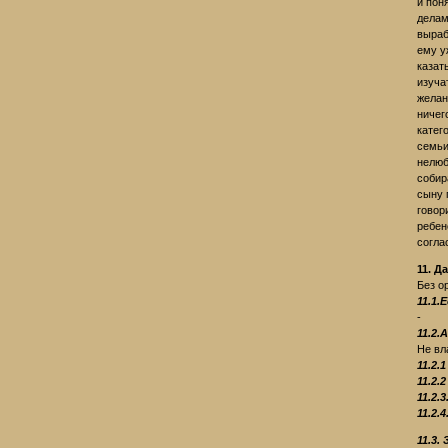
и пон
делам
выраб
ему у
казат
изуча
желан
ничег
катег
семьи
нелюб
собир
сыну 
говор
ребен
согла
11. Д
Без о
11.1
-
11.2
Не вл
11.2
11.2
11.2
11.2.
11.3