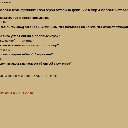
ботится
авляю тебя, странник! Твой герой готов к вступлению в мир Азарлеан! Остало
асскажи, как с тобою связаться?
0567
итал ли ты свод законов? Скажи нам, что написано на ключе, что сможет отворит
о
колько у тебя опыта в ролевых играх?
 половиной — три года
ак часто сможешь посещать этот мир?
й день
то же поведал тебе об Азарлеане?
а
 сам ты рассказал кому-нибудь об этом мире?
актировано Кельвин (27-06-2011 19:09)
иться
28-06-2011 22:10
т