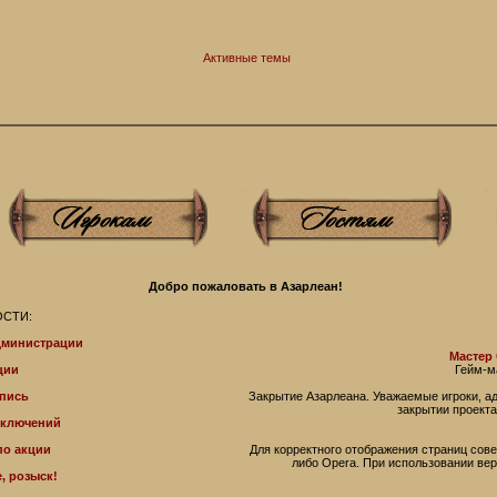
Активные темы
Добро пожаловать в Азарлеан!
СТИ:
дминистрации
Мастер
ции
Гейм-м
пись
Закрытие Азарлеана. Уважаемые игроки, 
закрытии проекта
иключений
по акции
Для корректного отображения страниц совет
либо Operа. При использовании ве
, розыск!