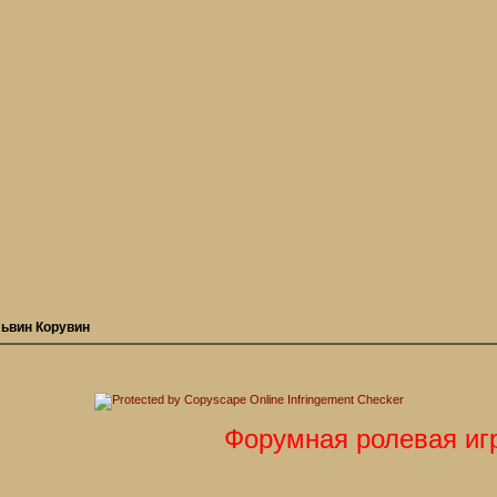
ьвин Корувин
Форумная ролевая игра "А