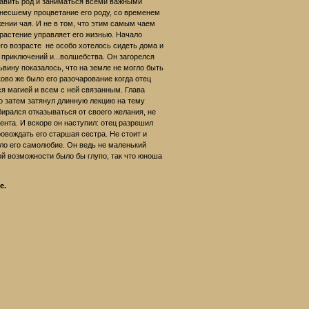
лавить род и заниматься всеми важными
инесшему процветание его роду, со временем
жении чая. И не в том, что этим самым чаем
 растение управляет его жизнью. Начало
его возрасте не особо хотелось сидеть дома и
 приключений и...волшебства. Он загорелся
ьвину показалось, что на земле не могло быть
ково же было его разочарование когда отец
ся магией и всем с ней связанным. Глава
о затем затянул длинную лекцию на тему
бирался отказываться от своего желания, не
нта. И вскоре он наступил: отец разрешил
ровождать его старшая сестра. Не стоит и
яло его самолюбие. Он ведь не маленький
кой возможности было бы глупо, так что юноша
е.