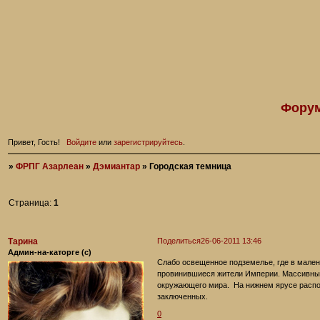
Форум
Привет, Гость!
Войдите
или
зарегистрируйтесь
.
»
ФРПГ Азарлеан
»
Дэмиантар
»
Городская темница
Страница:
1
Тарина
Поделиться
26-06-2011 13:46
Админ-на-каторге (с)
Слабо освещенное подземелье, где в мален
провинившиеся жители Империи. Массивны
окружающего мира. На нижнем ярусе распо
заключенных.
0