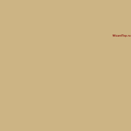
WizardTop.r