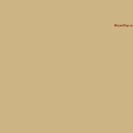
WizardTop.r