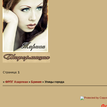
Страница:
1
»
ФРПГ Азарлеан
»
Бриния
»
Улицы города
Фор