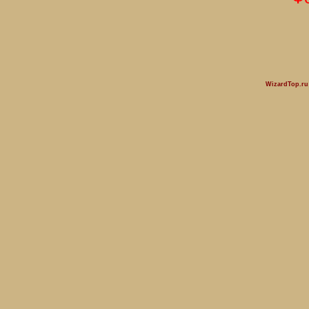
WizardTop.r