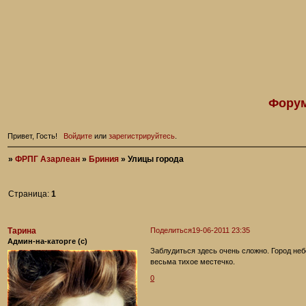
Форум
Привет, Гость!
Войдите
или
зарегистрируйтесь
.
»
ФРПГ Азарлеан
»
Бриния
»
Улицы города
Страница:
1
Тарина
Поделиться
19-06-2011 23:35
Админ-на-каторге (с)
Заблудиться здесь очень сложно. Город небо
весьма тихое местечко.
0