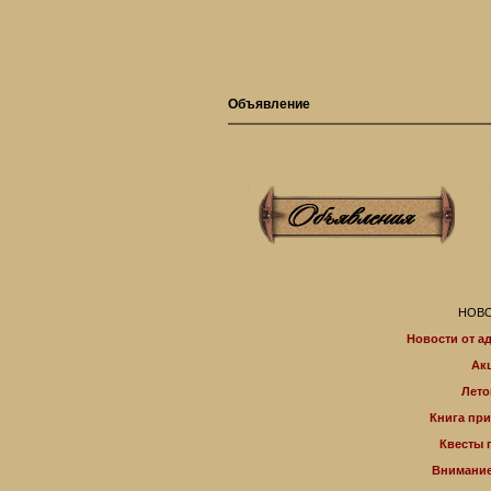
Объявление
НОВО
Новости от а
Ак
Лето
Книга пр
Квесты 
Внимание