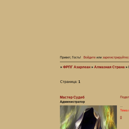
Привет, Гость!
Войдите
или
зарегистрируйтес
»
ФРПГ Азарлеан
»
Алмазная Страна
»
Страница:
1
Мастер Судеб
Подел
Администратор
...
Тема 
0