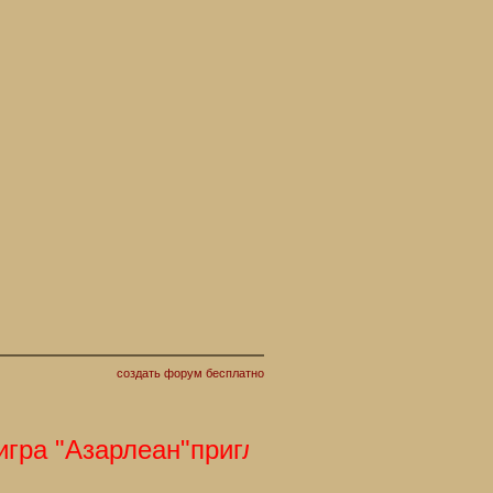
создать форум бесплатно
а "Азарлеан"приглашает Вас. С наступ