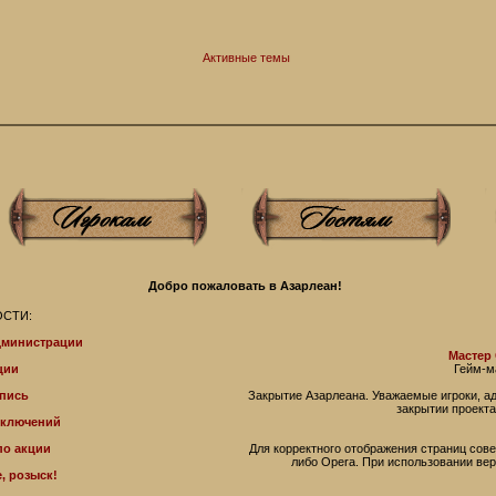
Активные темы
Добро пожаловать в Азарлеан!
СТИ:
дминистрации
Мастер
ции
Гейм-м
пись
Закрытие Азарлеана. Уважаемые игроки, 
закрытии проекта
иключений
по акции
Для корректного отображения страниц совет
либо Operа. При использовании ве
, розыск!