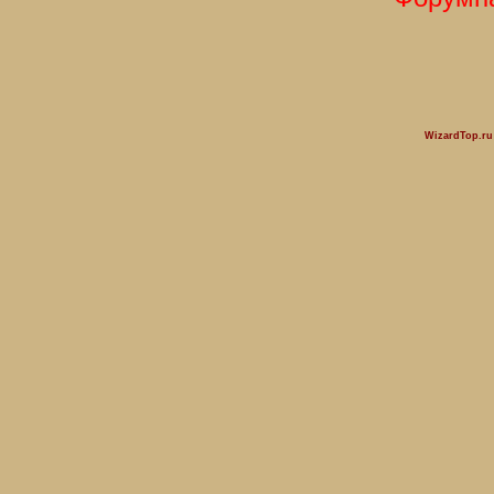
WizardTop.r