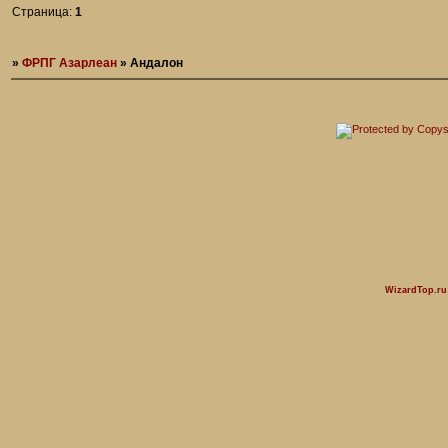
Страница:
1
»
ФРПГ Азарлеан
»
Андалон
WizardTop.r