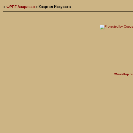
»
ФРПГ Азарлеан
»
Квартал Искусств
WizardTop.r